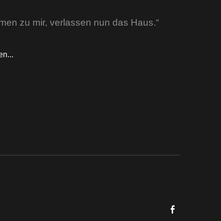
amen zu mir, verlassen nun das Haus.“
n...
Folge uns