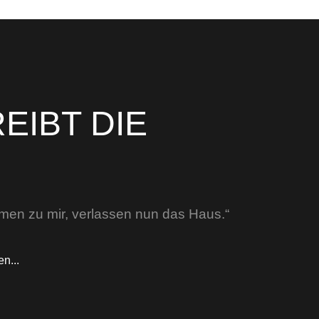
EIBT DIE
amen zu mir, verlassen nun das Haus.“
n...