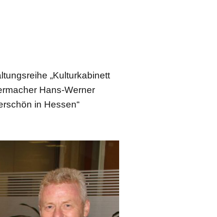
tungsreihe „Kulturkabinett
dermacher Hans-Werner
derschön in Hessen“