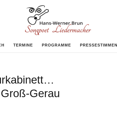
 Brun
CH
TERMINE
PROGRAMME
PRESSESTIMME
urkabinett…
g Groß-Gerau